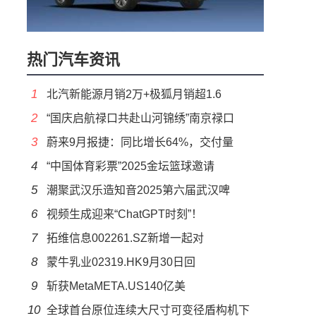
热门汽车资讯
1
北汽新能源月销2万+极狐月销超1.6
2
“国庆启航禄口共赴山河锦绣”南京禄口
3
蔚来9月报捷：同比增长64%，交付量
4
“中国体育彩票”2025金坛篮球邀请
5
潮聚武汉乐造知音2025第六届武汉啤
6
视频生成迎来“ChatGPT时刻”！
7
拓维信息002261.SZ新增一起对
8
蒙牛乳业02319.HK9月30日回
9
斩获MetaMETA.US140亿美
10
全球首台原位连续大尺寸可变径盾构机下