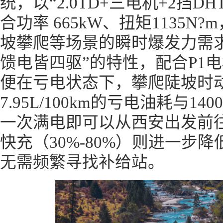
统，以“2.0TD+三电机+2挡
合功率 665kW、扭矩1135
坡攀爬等场景的瞬时爆发力需
馈电皆四驱”的特性，配合P1
便在亏电状态下，攀爬陡坡时
7.95L/100km的亏电油耗与1
一次满电即可以从西安出发前往
快充（30%-80%）则进一步
无需频繁寻找补给站。